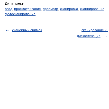
Синонимы
:
ввод
,
просматривание
,
просмотр
,
сканировка
,
сканнирование
,
фотосканирование
сканерный снимок
сканирование 7.
дискретизация