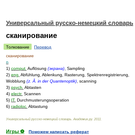
Универсальный русско-немецкий словарь
сканирование
Толкование
Перевод
сканирование
n
1)
comput.
Auflösung
(экрана)
, Sampling
2)
eng.
Abfühlung, Ablenkung, Rasterung, Spektrenregistrierung,
Wobblung
(z. Â. in der Quantenoptik)
, scanning
3)
psych.
Abtasten
4)
electr.
Scannen
5)
IT.
Durchmusterungsoperation
6)
radioloc.
Abtastung
Универсальный русско-немецкий словарь
.
Академик.ру
.
2011
.
Игры ⚽
Поможем написать реферат