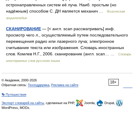
остронаправленных систем её луча. Наиб. простым (но
надёжным) способом С. ДН является механич …
Физическая
энциклопедия
СКАНИРОВАНИЕ
— [< англ. scan рассматривать] инф.
просмотр чего л., осуществляемый путем последовательного
перемещения радио или лазерного луча; электронное
считывание текста или изображения. Словарь иностранных
слов. Комлев Н.Г., 2006. сканирование (англ. scan… …
Словарь
иностранных слов русского языка
© Академик, 2000-2026
18+
Обратная связь:
Техподдержка
,
Реклама на сайте
👣 Путешествия
Экспорт словарей на сайты
, сделанные на PHP,
Joomla,
Drupal,
WordPress, MODx.